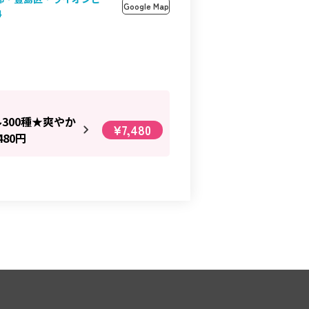
Google Map
4
300種★爽やか
¥7,480
80円