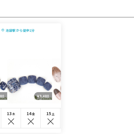
池袋駅 から徒歩1分
480
¥9,480
¥6,480
¥6,
13
14
15
16
17
18
19
木
金
土
日
月
火
水