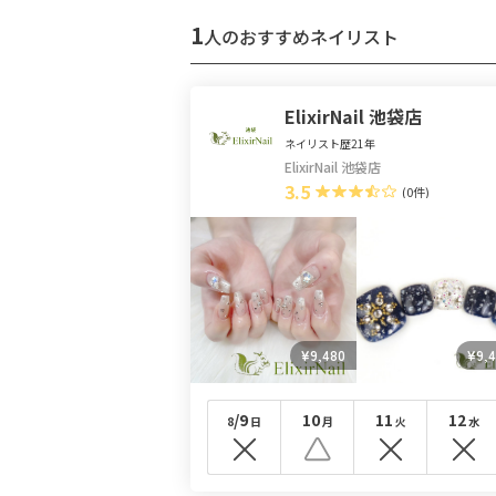
1
人のおすすめネイリスト
ElixirNail 池袋店
ネイリスト歴21年
ElixirNail 池袋店
3.5
(0件)
¥9,480
¥9,
/9
10
11
12
8
日
月
火
水