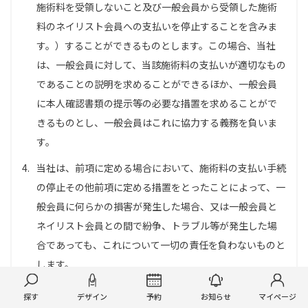
施術料を受領しないこと及び一般会員から受領した施術
料のネイリスト会員への支払いを停止することを含みま
す。）することができるものとします。この場合、当社
は、一般会員に対して、当該施術料の支払いが適切なもの
であることの説明を求めることができるほか、一般会員
に本人確認書類の提示等の必要な措置を求めることがで
きるものとし、一般会員はこれに協力する義務を負いま
す。
4.
当社は、前項に定める場合において、施術料の支払い手続
の停止その他前項に定める措置をとったことによって、一
般会員に何らかの損害が発生した場合、又は一般会員と
ネイリスト会員との間で紛争、トラブル等が発生した場
合であっても、これについて一切の責任を負わないものと
します。
探す
デザイン
予約
お知らせ
マイページ
第４条（評価）