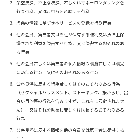
2.
架空決済、不正な決済、若しくはマネーロンダリングを
行う行為、又はこれらを幇助する行為
3.
虚偽の情報に基づき本サービスの登録を行う行為
4.
他の会員、第三者又は当社が保有する権利又は法律上保
護された利益を侵害する行為、又は侵害するおそれのあ
る行為
5.
他の会員若しくは第三者の個人情報の譲渡若しくは譲受
にあたる行為、又はそのおそれのある行為
6.
公序良俗に反する行為若しくはそのおそれのある行為
（セクシャルハラスメント、ストーキング、嫌がらせ、出
会い目的等の行為を含みますが、これらに限定されませ
ん）、又はそれを助長し若しくは助長するおそれのある
行為
7.
公序良俗に反する情報を他の会員又は第三者に提供する