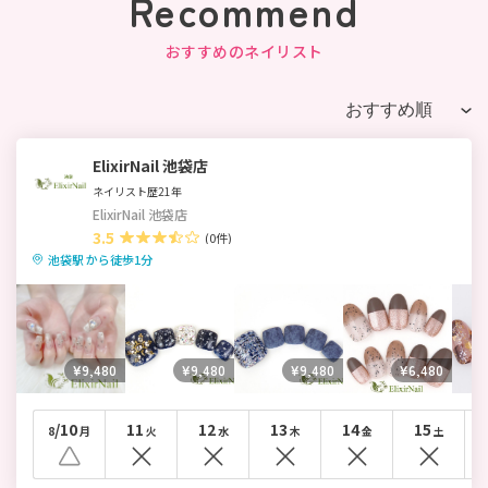
Recommend
おすすめのネイリスト
ElixirNail 池袋店
ネイリスト歴21年
ElixirNail 池袋店
3.5
(0件)
池袋駅 から徒歩1分
¥9,480
¥9,480
¥9,480
¥6,480
/10
11
12
13
14
15
8
月
火
水
木
金
土