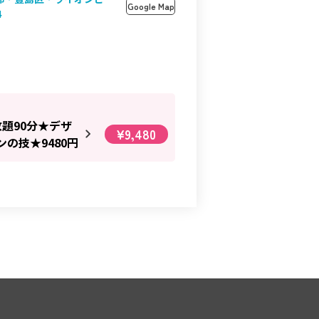
Google Map
4
題90分★デザ
¥9,480
の技★9480円