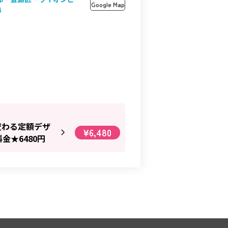
Google Map
4
変わる定額デザ
¥6,480
金★6480円